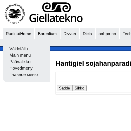
Ruoktu/Home
Borealium
Divvun
Dicts
oahpa.no
Tech
Váldofállu
Main menu
Päävalikko
Hantigiel sojahanparad
Hovedmeny
Главное меню