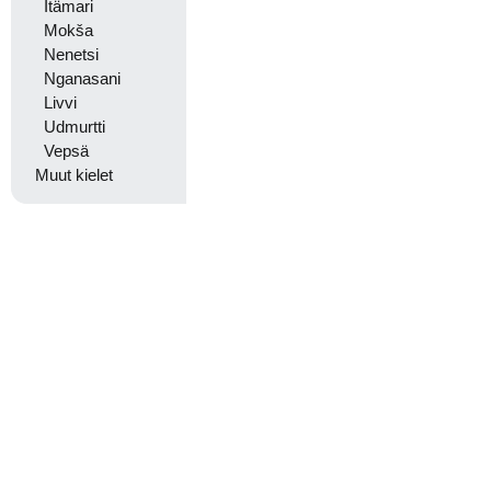
Itämari
Mokša
Nenetsi
Nganasani
Livvi
Udmurtti
Vepsä
Muut kielet