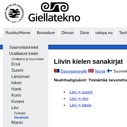
Ruoktu/Home
Borealium
Divvun
Dicts
oahpa.no
Tech
Saamelaiskielet
Uralilaiset kielet
Uralilaiset ja muut kielet
Liivin kielen sanakirjat
Ersä
Suomi
Davvisámegillii
Norsk
Suome
Länsimari
Neahttadigisánit: Ymmärtää taivutettu
Inkeri
Hanti
Liivi ⇒ suomi
Komi
Liivi ⇒ viro
Kveeni
Liivi ⇒ latvia
Liivi
Työkalut
Sanakirjat
Mansi