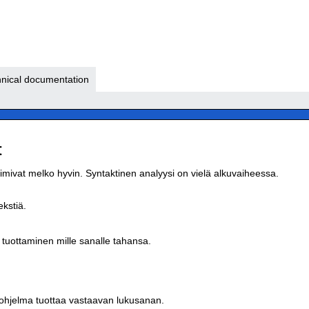
nical documentation
t
mivat melko hyvin. Syntaktinen analyysi on vielä alkuvaiheessa.
ekstiä.
 tuottaminen mille sanalle tahansa.
 ohjelma tuottaa vastaavan lukusanan.