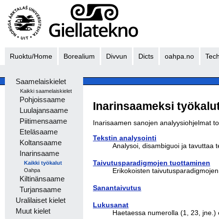
Ruoktu/Home
Borealium
Divvun
Dicts
oahpa.no
Tech
Saamelaiskielet
Kaikki saamelaiskielet
Pohjoissaame
Inarinsaameksi työkalu
Luulajansaame
Piitimensaame
Inarisaamen sanojen analyysiohjelmat toi
Eteläsaame
Tekstin analysointi
Koltansaame
Analysoi, disambiguoi ja tavuttaa t
Inarinsaame
Taivutusparadigmojen tuottaminen
Kaikki työkalut
Erikokoisten taivutusparadigmojen
Oahpa
Kiltinänsaame
Sanantaivutus
Turjansaame
Uralilaiset kielet
Lukusanat
Muut kielet
Haetaessa numerolla (1, 23, jne.)