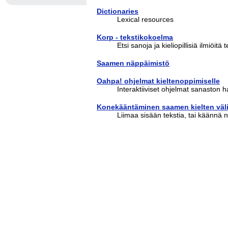
Dictionaries
Lexical resources
Korp - tekstikokoelma
Etsi sanoja ja kieliopillisiä ilmiöit
Saamen näppäimistö
Oahpa! ohjelmat kieltenoppimiselle
Interaktiiviset ohjelmat sanaston ha
Konekääntäminen saamen kielten väl
Liimaa sisään tekstia, tai käännä n