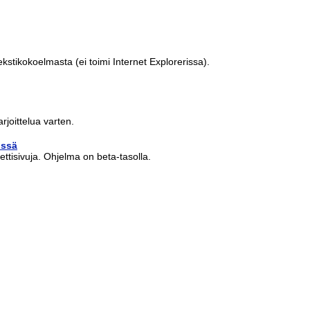
ä tekstikokoelmasta (ei toimi Internet Explorerissa).
rjoittelua varten.
issä
ettisivuja. Ohjelma on beta-tasolla.