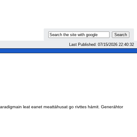
Last Published: 07/15/2026 22:40:32
adigmain leat eanet meattáhusat go rivttes hámit. Generáhtor