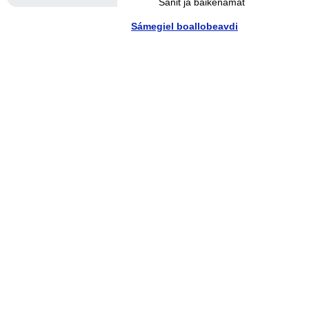
Sánit ja báikenamat
Sámegiel boallobeavdi