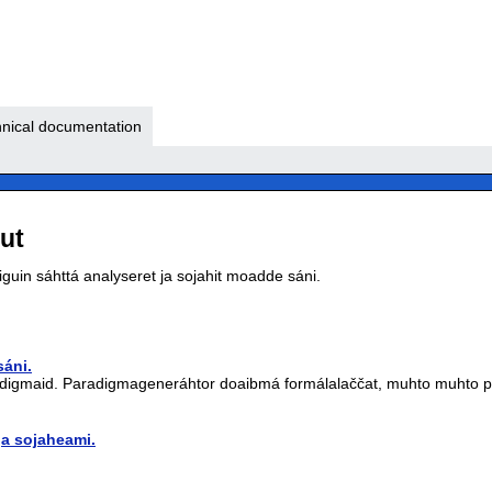
nical documentation
ut
guin sáhttá analyseret ja sojahit moadde sáni.
sáni.
digmaid. Paradigmageneráhtor doaibmá formálalaččat, muhto muhto par
ja sojaheami.