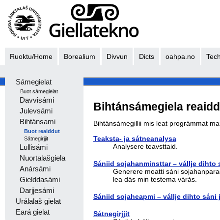
Ruoktu/Home
Borealium
Divvun
Dicts
oahpa.no
Tech
Sámegielat
Buot sámegielat
Davvisámi
Bihtánsámegiela reaidd
Julevsámi
Bihtánsami
Bihtánsámegillii mis leat prográmmat mai
Buot reaiddut
Teaksta- ja sátneanalysa
Sátnegirjjit
Analysere teavsttaid.
Lullisámi
Nuortalašgiela
Sániid sojahanminsttar – vállje dihto 
Anársámi
Generere moatti sáni sojahanpara
lea dás min testema várás.
Gielddasámi
Darjjesámi
Sániid sojaheapmi – vállje dihto sáni 
Urálalaš gielat
Eará gielat
Sátnegirjjit