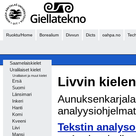
Ruoktu/Home
Borealium
Divvun
Dicts
oahpa.no
Tech
Saamelaiskielet
Uralilaiset kielet
Uralilaiset ja muut kielet
Livvin kielen
Ersä
Suomi
Länsimari
Aunuksenkarjala
Inkeri
analyysiohjelmat
Hanti
Komi
Kveeni
Tekstin analyso
Liivi
Mansi