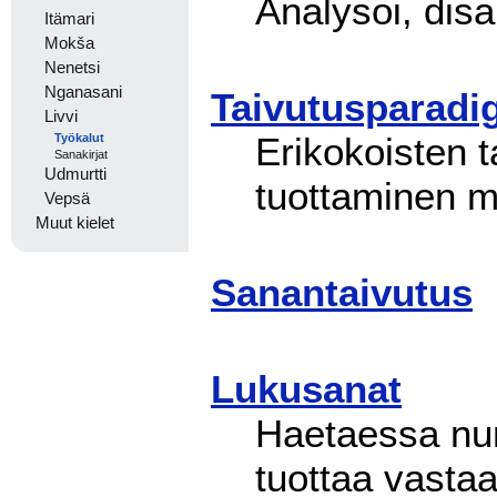
Analysoi, disa
Itämari
Mokša
Nenetsi
Nganasani
Taivutusparadi
Livvi
Erikokoisten 
Työkalut
Sanakirjat
Udmurtti
tuottaminen mi
Vepsä
Muut kielet
Sanantaivutus
Lukusanat
Haetaessa num
tuottaa vasta