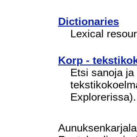
Dictionaries
Lexical resou
Korp - tekstik
Etsi sanoja ja k
tekstikokoelma
Explorerissa).
Aunuksenkarjala