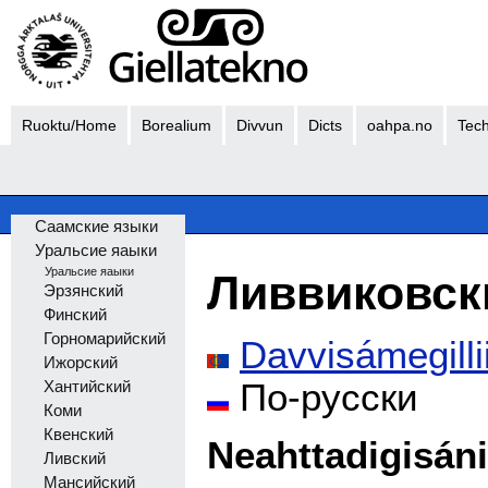
Ruoktu/Home
Borealium
Divvun
Dicts
oahpa.no
Tech
Саамские языки
Уральсие яаыки
Уральсие яаыки
Ливвиковск
Эрзянский
Финский
Горномарийский
Davvisámegilli
Ижорский
По-русски
Хантийский
Коми
Квенский
Neahttadigisán
Ливский
Мансийский