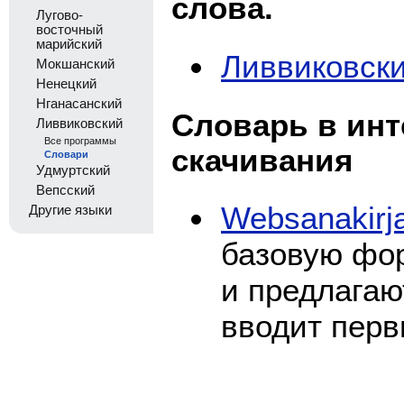
слова.
Лугово-
восточный
марийский
Ливвиковск
Мокшанский
Ненецкий
Нганасанский
Словарь в инт
Ливвиковский
Все программы
скачивания
Словари
Удмуртский
Вепсский
Websanakirj
Другие языки
базовую фо
и предлагаю
вводит перв