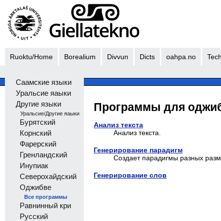
Ruoktu/Home
Borealium
Divvun
Dicts
oahpa.no
Tech
Саамские языки
Уральсие яаыки
Другие языки
Программы для оджиб
Уральсие/Другие яаыки
Бурятский
Анализ текста
Анализ текста.
Корнский
Фарерский
Генерирование парадигм
Гренландский
Создает парадигмы разных разм
Инупиак
Генерирование слов
Северохайдский
Оджибве
Все программы
Равнинный кри
Русский