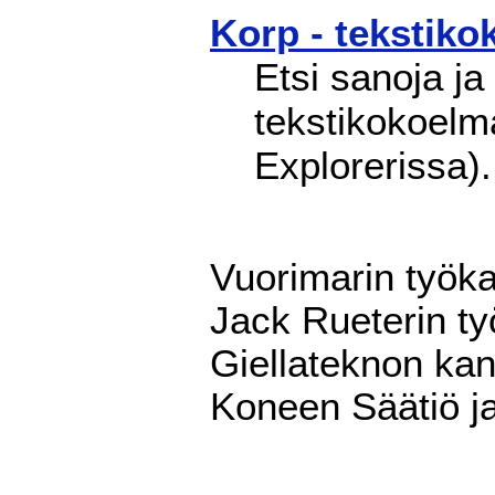
Korp - tekstik
Etsi sanoja ja k
tekstikokoelma
Explorerissa).
Vuorimarin työka
Jack Rueterin t
Giellateknon kan
Koneen Säätiö ja