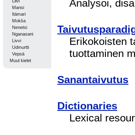
Analysoi, disa
Liivi
Mansi
Itämari
Mokša
Taivutusparadi
Nenetsi
Nganasani
Erikokoisten 
Livvi
Udmurtti
tuottaminen mi
Vepsä
Muut kielet
Sanantaivutus
Dictionaries
Lexical resou