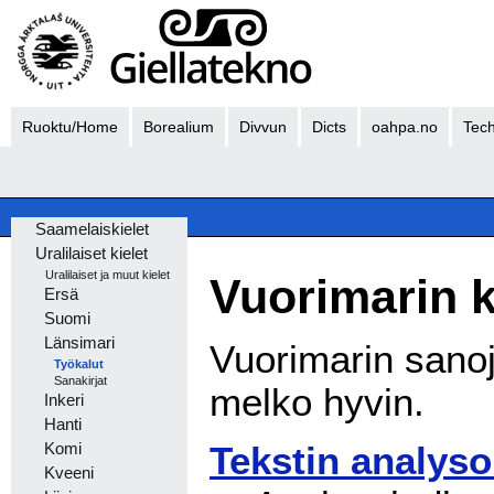
Ruoktu/Home
Borealium
Divvun
Dicts
oahpa.no
Tech
Saamelaiskielet
Uralilaiset kielet
Uralilaiset ja muut kielet
Vuorimarin k
Ersä
Suomi
Länsimari
Vuorimarin sanoj
Työkalut
Sanakirjat
melko hyvin.
Inkeri
Hanti
Tekstin analyso
Komi
Kveeni