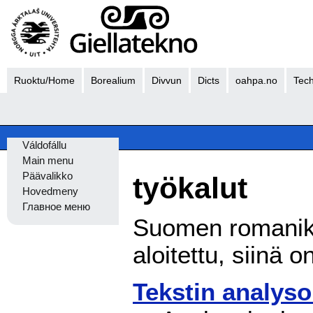
Ruoktu/Home
Borealium
Divvun
Dicts
oahpa.no
Tech
Váldofállu
Main menu
Päävalikko
työkalut
Hovedmeny
Главное меню
Suomen romanikie
aloitettu, siinä
Tekstin analyso