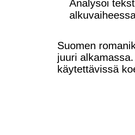
Analysoi teks
alkuvaiheess
Suomen romaniki
juuri alkamassa.
käytettävissä ko